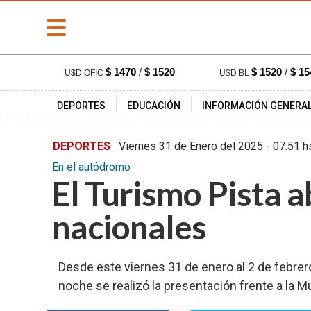
» PORTADA
$ 1470
/
$ 1520
$ 1520
/
$ 15
U$D OFIC
U$D BL
» Deportes
DEPORTES
EDUCACIÓN
INFORMACIÓN GENERA
» Educación
» Información
DEPORTES
Viernes 31 de Enero del 2025 - 
General
En el autódromo
» Locales
El Turismo Pista a
» Nacionales
nacionales
» Policiales
» Provinciales
» Salud
Desde este viernes 31 de enero al 2 de febrer
noche se realizó la presentación frente a la M
» Cultura
» Economía