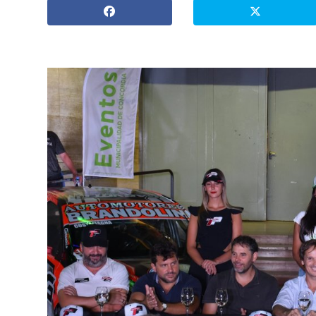
» Espectáculos
»
Internacionales
» Judiciales
» Política