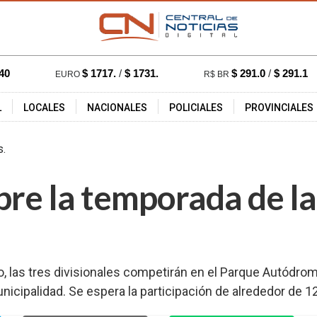
40
$ 1717.
/
$ 1731.
$ 291.0
/
$ 291.1
EURO
R$ BR
L
LOCALES
NACIONALES
POLICIALES
PROVINCIALES
07:51 hs.
488
bre la temporada de la
o, las tres divisionales competirán en el Parque Autódro
unicipalidad. Se espera la participación de alrededor de 