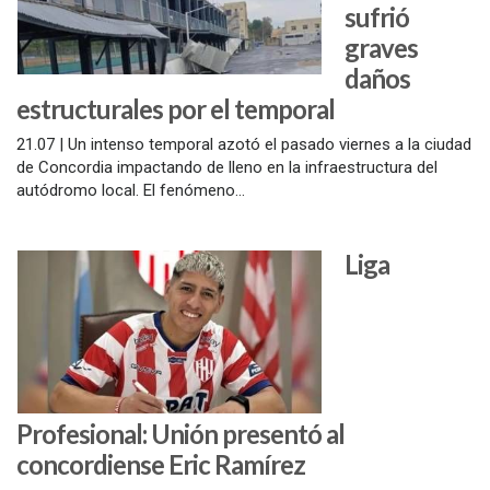
sufrió
graves
daños
estructurales por el temporal
21.07 | Un intenso temporal azotó el pasado viernes a la ciudad
de Concordia impactando de lleno en la infraestructura del
autódromo local. El fenómeno...
Liga
Profesional: Unión presentó al
concordiense Eric Ramírez