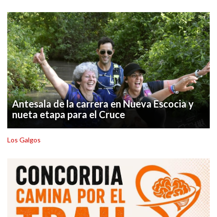
»
Provinciales
»
Salud
»
Cultura
»
Economía
Antesala de la carrera en Nueva Escocia y
»
nueta etapa para el Cruce
Espectáculos
»
Internacionales
Los Galgos
»
Judiciales
»
Política