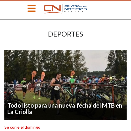
»
DEPORTES
PORTADA
»
Deportes
»
Educación
»
Información
General
»
Locales
Todo listo para una nueva fecha del MTB en
»
La Criolla
Nacionales
»
Policiales
Se corre el domingo