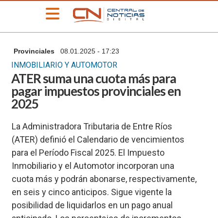
»
Provinciales
08.01.2025 - 17:23
PORTADA
INMOBILIARIO Y AUTOMOTOR
»
ATER suma una cuota más para
Deportes
pagar impuestos provinciales en
»
2025
Educación
»
La Administradora Tributaria de Entre Ríos
Información
General
(ATER) definió el Calendario de vencimientos
para el Período Fiscal 2025. El Impuesto
»
Locales
Inmobiliario y el Automotor incorporan una
»
cuota más y podrán abonarse, respectivamente,
Nacionales
en seis y cinco anticipos. Sigue vigente la
»
posibilidad de liquidarlos en un pago anual
Policiales