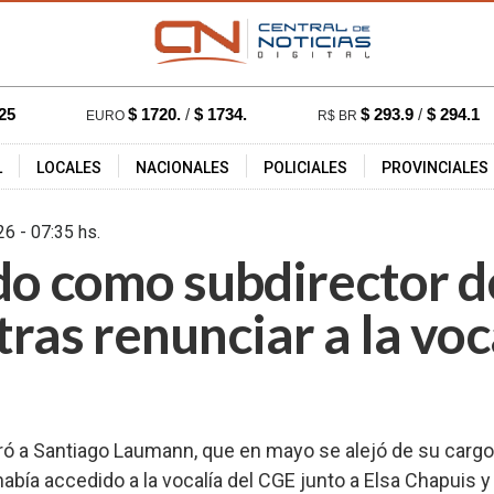
25
$ 1720.
/
$ 1734.
$ 293.9
/
$ 294.1
EURO
R$ BR
L
LOCALES
NACIONALES
POLICIALES
PROVINCIALES
l 2026 - 07:35 hs.
1621
 como subdirector d
tras renunciar a la voc
 a Santiago Laumann, que en mayo se alejó de su cargo 
bía accedido a la vocalía del CGE junto a Elsa Chapuis y