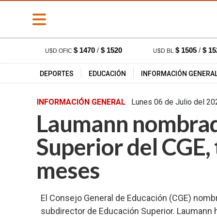
» PORTADA
$ 1470
/
$ 1520
$ 1505
/
$ 15
U$D OFIC
U$D BL
» Deportes
DEPORTES
EDUCACIÓN
INFORMACIÓN GENERA
» Educación
» Información
INFORMACIÓN GENERAL
Lunes 06 de Julio de
General
Laumann nombrado
» Locales
» Nacionales
Superior del CGE, 
» Policiales
meses
» Provinciales
» Salud
El Consejo General de Educación (CGE) nombró
» Cultura
subdirector de Educación Superior. Laumann ha
» Economía