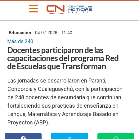
»
Educación
04.07.2026 - 11:40
PORTADA
Más de 240
»
Docentes participaron de las
Deportes
capacitaciones del programa Red
»
de Escuelas que Transforman
Educación
»
Las jornadas se desarrollaron en Paraná,
Información
General
Concordia y Gualeguaychú, con la participación
de 248 docentes de secundaria que continúan
»
Locales
fortaleciendo sus prácticas de enseñanza en
»
Lengua, Matemática y Aprendizaje Basado en
Nacionales
Proyectos (ABP).
»
Policiales