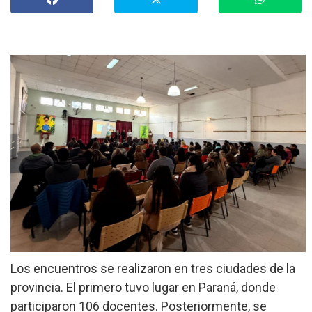
»
Provinciales
»
Salud
»
Cultura
»
Economía
»
Espectáculos
»
Internacionales
»
Judiciales
»
Política
Los encuentros se realizaron en tres ciudades de la
provincia. El primero tuvo lugar en Paraná, donde
participaron 106 docentes. Posteriormente, se