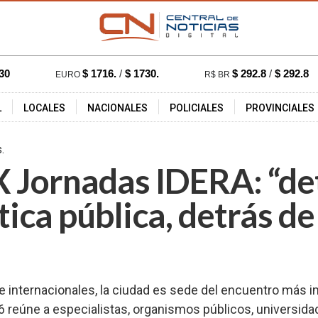
30
$ 1716.
/
$ 1730.
$ 292.8
/
$ 292.8
EURO
R$ BR
L
LOCALES
NACIONALES
POLICIALES
PROVINCIALES
7:54 hs.
642
X Jornadas IDERA: “de
ica pública, detrás de
 e internacionales, la ciudad es sede del encuentro más i
 reúne a especialistas, organismos públicos, universida