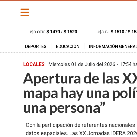
» PORTADA
$ 1470
/
$ 1520
$ 1510
/
$ 15
U$D OFIC
U$D BL
» Deportes
DEPORTES
EDUCACIÓN
INFORMACIÓN GENERA
» Educación
» Información
LOCALES
Miercoles 01 de Julio del 2026 - 1
General
Apertura de las X
» Locales
» Nacionales
mapa hay una polít
» Policiales
una persona”
» Provinciales
» Salud
Con la participación de referentes nacionales
» Cultura
datos espaciales. Las XX Jornadas IDERA 2026
» Economía