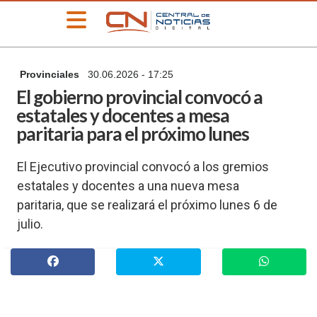
»
Provinciales
30.06.2026 - 17:25
PORTADA
El gobierno provincial convocó a
»
estatales y docentes a mesa
Deportes
paritaria para el próximo lunes
»
Educación
El Ejecutivo provincial convocó a los gremios
»
estatales y docentes a una nueva mesa
Información
General
paritaria, que se realizará el próximo lunes 6 de
»
julio.
Locales
»
Nacionales
»
Policiales