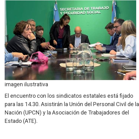
»
Provinciales
»
Salud
»
Cultura
»
Economía
»
Espectáculos
»
imagen ilustrativa
Internacionales
El encuentro con los sindicatos estatales está fijado
»
Judiciales
para las 14.30. Asistirán la Unión del Personal Civil de la
Nación (UPCN) y la Asociación de Trabajadores del
»
Política
Estado (ATE).