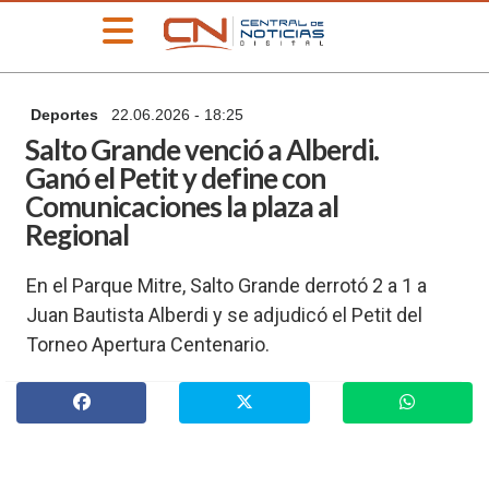
»
Deportes
22.06.2026 - 18:25
PORTADA
Salto Grande venció a Alberdi.
»
Ganó el Petit y define con
Deportes
Comunicaciones la plaza al
»
Regional
Educación
»
En el Parque Mitre, Salto Grande derrotó 2 a 1 a
Información
General
Juan Bautista Alberdi y se adjudicó el Petit del
Torneo Apertura Centenario.
»
Locales
»
Nacionales
»
Policiales