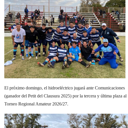
»
Provinciales
»
Salud
»
Cultura
»
Economía
»
Espectáculos
»
Internacionales
El próximo domingo, el hidroeléctrico jugará ante Comunicaciones
»
Judiciales
(ganador del Petit del Clausura 2025) por la tercera y última plaza al
Torneo Regional Amateur 2026/27.
»
Política