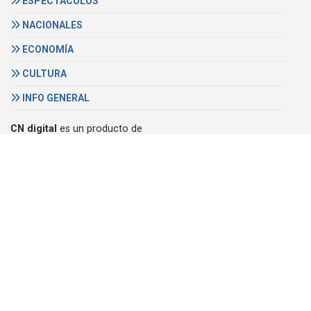
ESPECTÁCULOS
NACIONALES
ECONOMÍA
CULTURA
INFO GENERAL
CN digital
es un producto de
Video Cable Concordia
Email:
cndigital@megacable.com.ar
DENUNCIAS
+54 345 421 6967
Pellegrini 1030
3200 Concordia, Argentina
Teléfono :
(+54) (0345) 421 6967