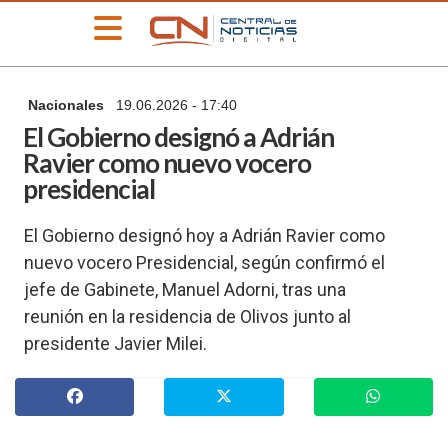
»
Nacionales
19.06.2026 - 17:40
PORTADA
El Gobierno designó a Adrián
»
Ravier como nuevo vocero
Deportes
presidencial
»
Educación
El Gobierno designó hoy a Adrián Ravier como
»
nuevo vocero Presidencial, según confirmó el
Información
General
jefe de Gabinete, Manuel Adorni, tras una
»
reunión en la residencia de Olivos junto al
Locales
presidente Javier Milei.
»
Nacionales
»
Policiales