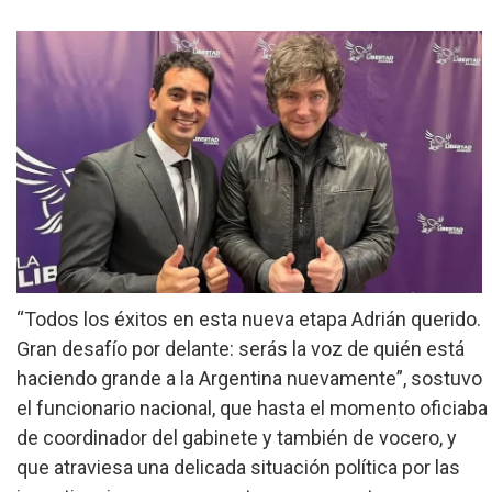
»
Provinciales
»
Salud
»
Cultura
»
Economía
»
Espectáculos
»
Internacionales
“Todos los éxitos en esta nueva etapa Adrián querido.
Gran desafío por delante: serás la voz de quién está
»
Judiciales
haciendo grande a la Argentina nuevamente”, sostuvo
»
el funcionario nacional, que hasta el momento oficiaba
Política
de coordinador del gabinete y también de vocero, y
que atraviesa una delicada situación política por las