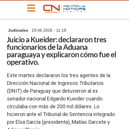
»
Judiciales
19.06.2026 - 11:18
PORTADA
Juicio a Kueider: declararon tres
»
funcionarios de la Aduana
Deportes
paraguaya y explicaron cómo fue el
»
operativo.
Educación
»
Este martes declararon los tres agentes de la
Información
General
Dirección Nacional de Ingresos Tributarios
(DNIT) de Paraguay que detuvieron al ex
»
Locales
senador nacional Edgardo Kueider cuando
»
circulaba con más de 200 mil dólares. Lo
Nacionales
hicieron ante el Tribunal de Sentencia integrado
»
por Elsa García (presidenta), Matías Garcete y
Policiales