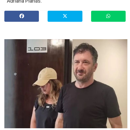
Adriana Planás.
»
Provinciales
»
Salud
»
Cultura
»
Economía
»
Espectáculos
»
Internacionales
»
Judiciales
»
Política