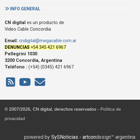
INFO GENERAL
CN digital
es un producto de
Video Cable Concordia
Email:
cndigital@megacable.com.ar
DENUNCIAS
+54 345 421 6967
Pellegrini 1030
3200 Concordia, Argentina
Teléfono :
(+54) (0345) 421 6967
© 2007/2026, CN digital, derechos reservados -
Política de
privacidad
powered by
SySNoticias - artcon
design™ argentina