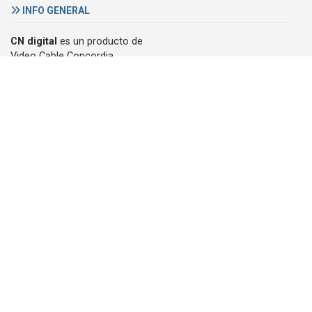
INFO GENERAL
CN digital
es un producto de
Video Cable Concordia
Email:
cndigital@megacable.com.ar
DENUNCIAS
+54 345 421 6967
Pellegrini 1030
3200 Concordia, Argentina
Teléfono :
(+54) (0345) 421 6967
© 2007/2026, CN digital, derechos reservados -
Política de
privacidad
powered by
SySNoticias - artcon
design™ argentina