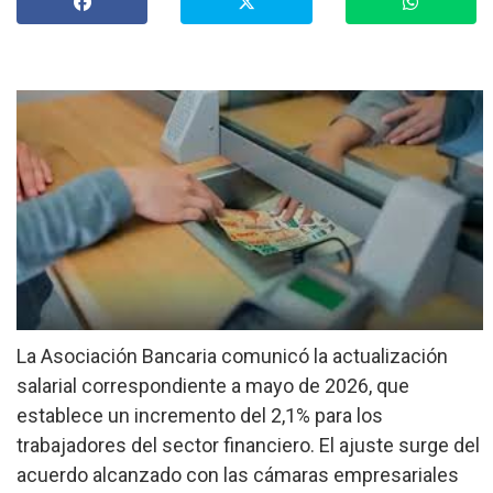
»
Provinciales
»
Salud
»
Cultura
»
Economía
»
Espectáculos
»
Internacionales
»
La Asociación Bancaria comunicó la actualización
Judiciales
salarial correspondiente a mayo de 2026, que
»
establece un incremento del 2,1% para los
Política
trabajadores del sector financiero. El ajuste surge del
acuerdo alcanzado con las cámaras empresariales