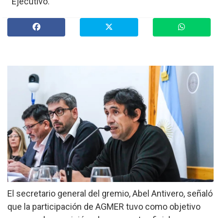
Ejecutivo.
»
Provinciales
»
Salud
»
Cultura
»
Economía
»
Espectáculos
»
Internacionales
»
Judiciales
»
Política
El secretario general del gremio, Abel Antivero, señaló
que la participación de AGMER tuvo como objetivo