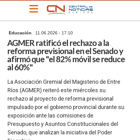
»
Educación
11.06.2026 - 17:10
PORTADA
AGMER ratificó el rechazo a la
»
reforma previsional en el Senado y
Deportes
afirmó que "el 82% móvil se reduce
»
al 60%"
Educación
»
La Asociación Gremial del Magisterio de Entre
Información
General
Ríos (AGMER) reiteró este miércoles su
rechazo al proyecto de reforma previsional
»
Locales
impulsado por el gobierno provincial durante su
»
exposición ante las comisiones de
Nacionales
Presupuesto y Asuntos Constitucionales del
»
Senado, que analizan la iniciativa del Poder
Policiales