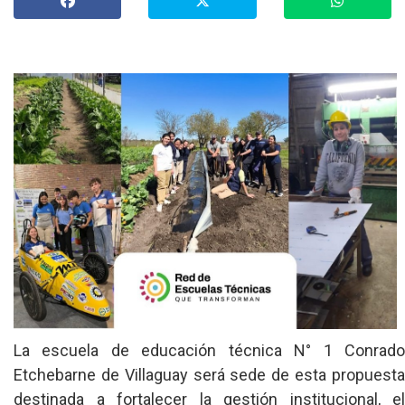
»
Provinciales
»
Salud
»
Cultura
»
Economía
»
Espectáculos
»
Internacionales
»
Judiciales
»
Política
La escuela de educación técnica N° 1 Conrado
Etchebarne de Villaguay será sede de esta propuesta
destinada a fortalecer la gestión institucional, el