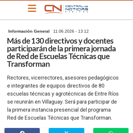
»
Información General
11.06.2026 - 13:12
PORTADA
Más de 130 directivos y docentes
»
participarán de la primera jornada
Deportes
de Red de Escuelas Técnicas que
»
Transforman
Educación
»
Rectores, vicerrectores, asesores pedagógicos
Información
General
e integrantes de equipos directivos de 80
escuelas técnicas y agrotécnicas de Entre Ríos
»
Locales
se reunirán en Villaguay. Será para participar de
»
la primera instancia presencial del programa
Nacionales
Red de Escuelas Técnicas que Transforman.
»
Policiales