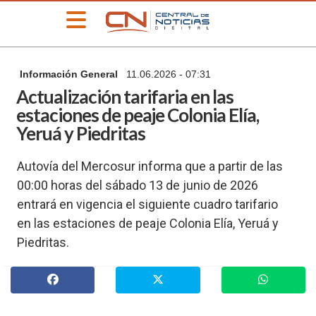
»
Información General
11.06.2026 - 07:31
PORTADA
Actualización tarifaria en las
»
estaciones de peaje Colonia Elía,
Deportes
Yeruá y Piedritas
»
Educación
Autovía del Mercosur informa que a partir de las
»
00:00 horas del sábado 13 de junio de 2026
Información
General
entrará en vigencia el siguiente cuadro tarifario
»
en las estaciones de peaje Colonia Elía, Yeruá y
Locales
Piedritas.
»
Nacionales
»
Policiales