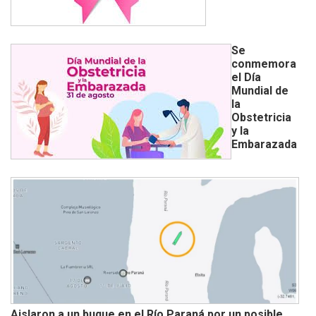
Se
conmemora
el Día
Mundial de
la
Obstetricia
y la
Embarazada
Aislaron a un buque en el Río Paraná por un posible