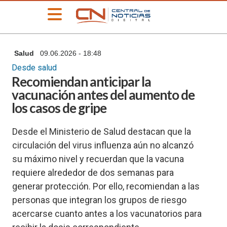
»
Salud
09.06.2026 - 18:48
PORTADA
Desde salud
»
Recomiendan anticipar la
Deportes
vacunación antes del aumento de
»
los casos de gripe
Educación
»
Desde el Ministerio de Salud destacan que la
Información
General
circulación del virus influenza aún no alcanzó
su máximo nivel y recuerdan que la vacuna
»
Locales
requiere alrededor de dos semanas para
»
generar protección. Por ello, recomiendan a las
Nacionales
personas que integran los grupos de riesgo
»
acercarse cuanto antes a los vacunatorios para
Policiales