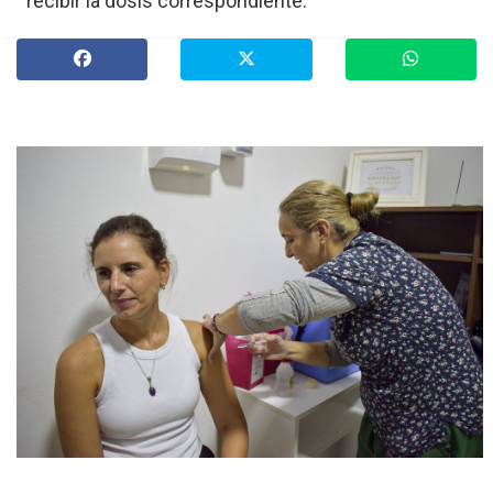
recibir la dosis correspondiente.
»
Provinciales
»
Salud
»
Cultura
»
Economía
»
Espectáculos
»
Internacionales
»
Judiciales
»
Política