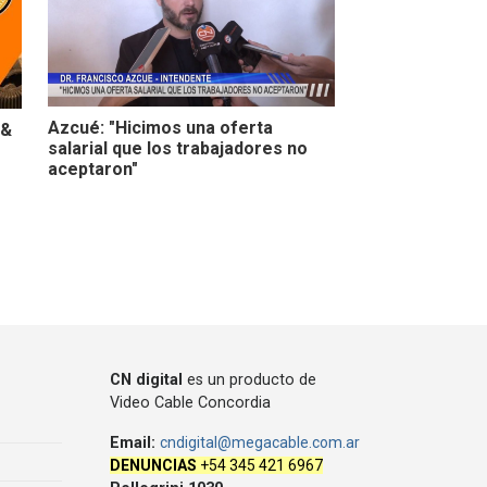
Azcué: "Hicimos una oferta
 &
salarial que los trabajadores no
aceptaron"
CN digital
es un producto de
Video Cable Concordia
Email:
cndigital@megacable.com.ar
DENUNCIAS
+54 345 421 6967