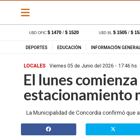
» PORTADA
$ 1470
/
$ 1520
$ 1505
/
$ 15
U$D OFIC
U$D BL
» Deportes
DEPORTES
EDUCACIÓN
INFORMACIÓN GENERA
» Educación
» Información
LOCALES
Viernes 05 de Junio del 2026 - 17
General
El lunes comienza 
» Locales
» Nacionales
estacionamiento 
» Policiales
» Provinciales
La Municipalidad de Concordia confirmó que a
» Salud
» Cultura
» Economía