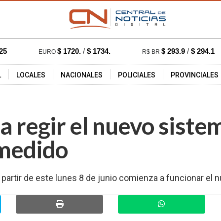
25
$ 1720.
/
$ 1734.
$ 293.9
/
$ 294.1
EURO
R$ BR
L
LOCALES
NACIONALES
POLICIALES
PROVINCIALES
:46 hs.
596
a regir el nuevo siste
medido
 partir de este lunes 8 de junio comienza a funcionar e