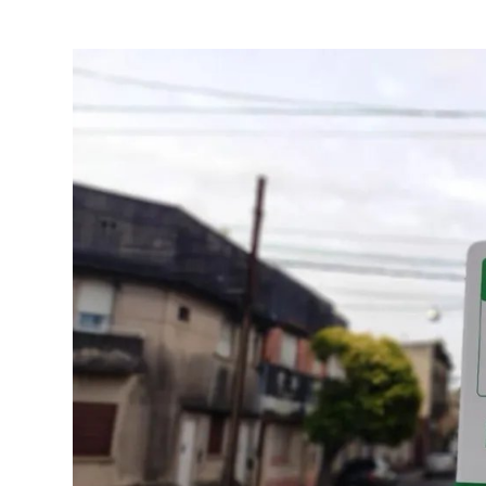
» Espectáculos
»
Internacionales
» Judiciales
» Política