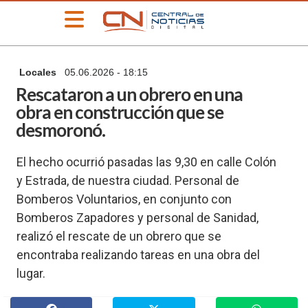
»
Locales
05.06.2026 - 18:15
PORTADA
Rescataron a un obrero en una
»
obra en construcción que se
Deportes
desmoronó.
»
Educación
El hecho ocurrió pasadas las 9,30 en calle Colón
»
y Estrada, de nuestra ciudad. Personal de
Información
General
Bomberos Voluntarios, en conjunto con
»
Bomberos Zapadores y personal de Sanidad,
Locales
realizó el rescate de un obrero que se
»
encontraba realizando tareas en una obra del
Nacionales
lugar.
»
Policiales