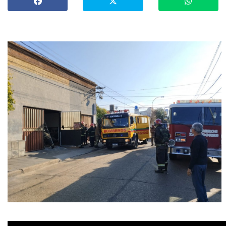
»
Provinciales
»
Salud
»
Cultura
»
Economía
»
Espectáculos
»
Internacionales
»
Judiciales
»
Política