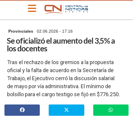
»
Provinciales
02.06.2026 - 17:16
PORTADA
Se oficializó el aumento del 3,5% a
»
los docentes
Deportes
»
Tras el rechazo de los gremios a la propuesta
Educación
oficial y la falta de acuerdo en la Secretaría de
»
Trabajo, el Ejecutivo cerró la discusión salarial
Información
General
de mayo por vía administrativa. El mínimo de
»
bolsillo para el cargo testigo se fijó en $776.250.
Locales
»
Nacionales
»
Policiales