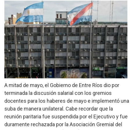
»
Provinciales
»
Salud
»
Cultura
»
Economía
»
Espectáculos
»
Internacionales
A mitad de mayo, el Gobierno de Entre Ríos dio por
»
terminada la discusión salarial con los gremios
Judiciales
docentes para los haberes de mayo e implementó una
»
suba de manera unilateral. Cabe recordar que la
Política
reunión paritaria fue suspendida por el Ejecutivo y fue
duramente rechazada por la Asociación Gremial del