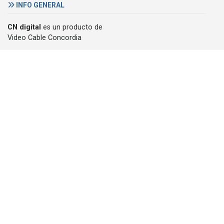
INFO GENERAL
CN digital
es un producto de
Video Cable Concordia
Email:
cndigital@megacable.com.ar
DENUNCIAS
+54 345 421 6967
Pellegrini 1030
3200 Concordia, Argentina
Teléfono :
(+54) (0345) 421 6967
© 2007/2026, CN digital, derechos reservados -
Política de
privacidad
powered by
SySNoticias - artcon
design™ argentina