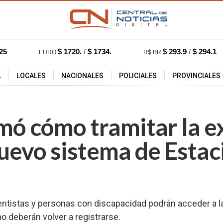
25
$ 1720.
/
$ 1734.
$ 293.9
/
$ 294.1
EURO
R$ BR
L
LOCALES
NACIONALES
POLICIALES
PROVINCIALES
20 hs.
386
rmó cómo tramitar la e
nuevo sistema de Esta
entistas y personas con discapacidad podrán acceder a l
no deberán volver a registrarse.