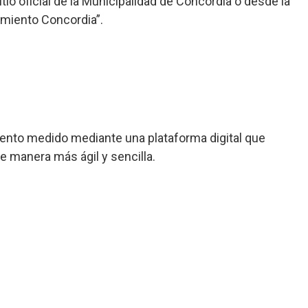
tio oficial de la Municipalidad de Concordia o desde la
amiento Concordia”.
amiento medido mediante una plataforma digital que
de manera más ágil y sencilla.