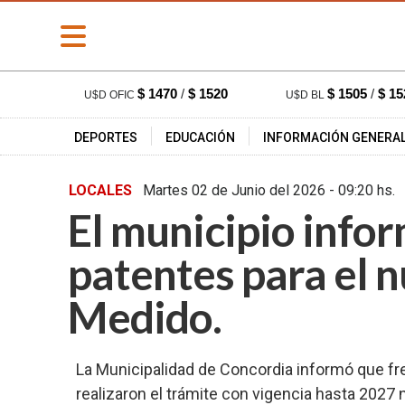
» PORTADA
$ 1470
/
$ 1520
$ 1505
/
$ 15
U$D OFIC
U$D BL
» Deportes
DEPORTES
EDUCACIÓN
INFORMACIÓN GENERA
» Educación
» Información
LOCALES
Martes 02 de Junio del 2026 - 09:
General
El municipio info
» Locales
» Nacionales
patentes para el 
» Policiales
Medido.
» Provinciales
» Salud
La Municipalidad de Concordia informó que fr
» Cultura
realizaron el trámite con vigencia hasta 2027 
» Economía