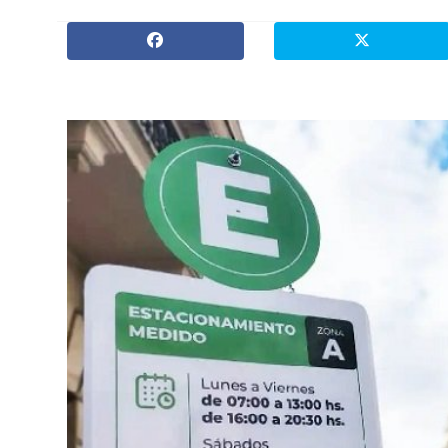
» Espectáculos
»
Internacionales
» Judiciales
» Política