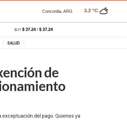
3.2 ºC
Concordia, ARG
$ 37.24
/
$ 37.24
$UY
SALUD
xención de
cionamiento
a exceptuación del pago. Quienes ya