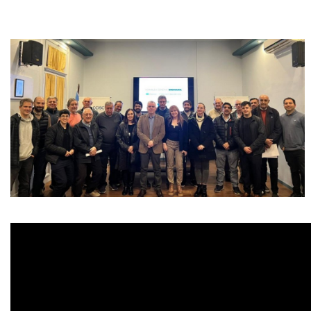
»
Provinciales
»
Salud
»
Cultura
»
Economía
»
Espectáculos
»
Internacionales
»
Judiciales
»
Política