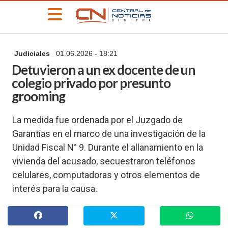
»
Judiciales
01.06.2026 - 18:21
PORTADA
Detuvieron a un ex docente de un
»
colegio privado por presunto
Deportes
grooming
»
Educación
La medida fue ordenada por el Juzgado de
»
Garantías en el marco de una investigación de la
Información
General
Unidad Fiscal N° 9. Durante el allanamiento en la
»
vivienda del acusado, secuestraron teléfonos
Locales
celulares, computadoras y otros elementos de
»
interés para la causa.
Nacionales
»
Policiales