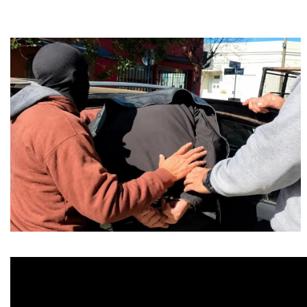
»
Provinciales
»
Salud
»
Cultura
»
Economía
»
Espectáculos
»
Internacionales
»
Judiciales
»
Política