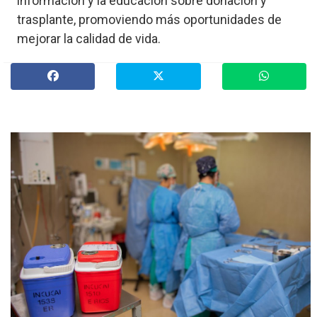
información y la educación sobre donación y
»
trasplante, promoviendo más oportunidades de
Provinciales
mejorar la calidad de vida.
»
Salud
»
Cultura
»
Economía
»
Espectáculos
»
Internacionales
»
Judiciales
»
Política