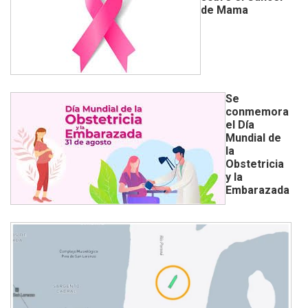
de Mama
Se
conmemora
el Día
Mundial de
la
Obstetricia
y la
Embarazada