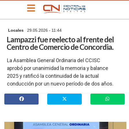
»
Locales
29.05.2026 - 11:44
PORTADA
Lampazzi fue reelecto al frente del
»
Centro de Comercio de Concordia.
Deportes
»
La Asamblea General Ordinaria del CCISC
Educación
aprobó por unanimidad la memoria y balance
»
2025 y ratificó la continuidad de la actual
Información
General
conducción por un nuevo período de dos años.
»
Locales
»
Nacionales
»
Policiales