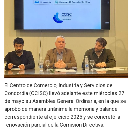
»
Provinciales
»
Salud
»
Cultura
»
Economía
»
Espectáculos
»
Internacionales
El Centro de Comercio, Industria y Servicios de
»
Concordia (CCISC) llevó adelante este miércoles 27
Judiciales
de mayo su Asamblea General Ordinaria, en la que se
»
aprobó de manera unánime la memoria y balance
Política
correspondiente al ejercicio 2025 y se concretó la
renovación parcial de la Comisión Directiva.