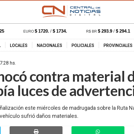
25
$ 1720.
/
$ 1734.
$ 293.9
/
$ 294.1
EURO
R$ BR
L
LOCALES
NACIONALES
POLICIALES
PROVINCIALES
6 - 17:28 hs.
260
ocó contra material d
bía luces de advertenc
lización este miércoles de madrugada sobre la Ruta Naci
 vehículo sufrió daños materiales.