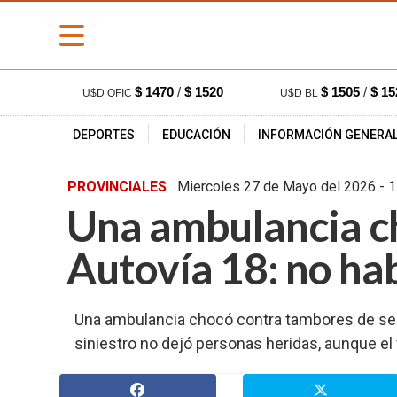
» PORTADA
$ 1470
/
$ 1520
$ 1505
/
$ 15
U$D OFIC
U$D BL
» Deportes
DEPORTES
EDUCACIÓN
INFORMACIÓN GENERA
» Educación
» Información
PROVINCIALES
Miercoles 27 de Mayo del 202
General
Una ambulancia ch
» Locales
» Nacionales
Autovía 18: no ha
» Policiales
» Provinciales
Una ambulancia chocó contra tambores de seña
» Salud
siniestro no dejó personas heridas, aunque el
» Cultura
» Economía