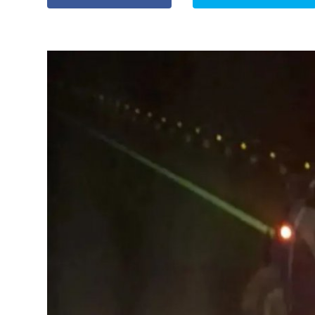
» Espectáculos
»
Internacionales
» Judiciales
» Política