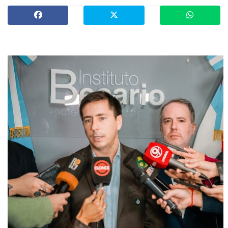
»
Provinciales
»
Salud
»
Cultura
»
Economía
»
Espectáculos
»
Internacionales
»
Judiciales
»
Política