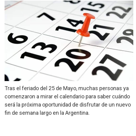
»
Provinciales
»
Salud
»
Cultura
»
Economía
»
Espectáculos
»
Internacionales
Tras el feriado del 25 de Mayo, muchas personas ya
comenzaron a mirar el calendario para saber cuándo
»
Judiciales
será la próxima oportunidad de disfrutar de un nuevo
»
fin de semana largo en la Argentina.
Política