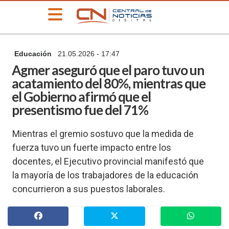
»
Educación
21.05.2026 - 17:47
PORTADA
Agmer aseguró que el paro tuvo un
»
acatamiento del 80%, mientras que
Deportes
el Gobierno afirmó que el
»
presentismo fue del 71%
Educación
»
Mientras el gremio sostuvo que la medida de
Información
General
fuerza tuvo un fuerte impacto entre los
docentes, el Ejecutivo provincial manifestó que
»
Locales
la mayoría de los trabajadores de la educación
»
concurrieron a sus puestos laborales.
Nacionales
»
Policiales