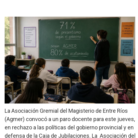
»
Provinciales
»
Salud
»
Cultura
»
Economía
»
Espectáculos
»
Internacionales
»
Judiciales
La Asociación Gremial del Magisterio de Entre Ríos
»
Política
(Agmer) convocó a un paro docente para este jueves,
en rechazo a las políticas del gobierno provincial y en
defensa de la Caja de Jubilaciones. La Asociación del