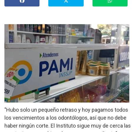
»
Provinciales
»
Salud
»
Cultura
»
Economía
»
Espectáculos
»
Internacionales
»
Judiciales
»
"Hubo solo un pequeño retraso y hoy pagamos todos
Política
los vencimientos a los odontólogos, así que no debe
haber ningún corte. El Instituto sigue muy de cerca las