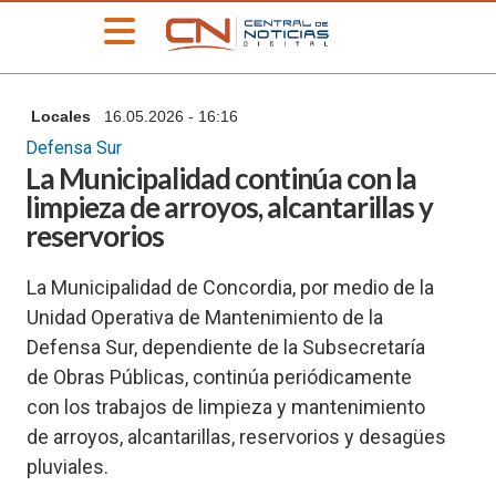
»
Locales
16.05.2026 - 16:16
PORTADA
Defensa Sur
»
La Municipalidad continúa con la
Deportes
limpieza de arroyos, alcantarillas y
»
reservorios
Educación
»
La Municipalidad de Concordia, por medio de la
Información
General
Unidad Operativa de Mantenimiento de la
Defensa Sur, dependiente de la Subsecretaría
»
Locales
de Obras Públicas, continúa periódicamente
»
con los trabajos de limpieza y mantenimiento
Nacionales
de arroyos, alcantarillas, reservorios y desagües
»
pluviales.
Policiales