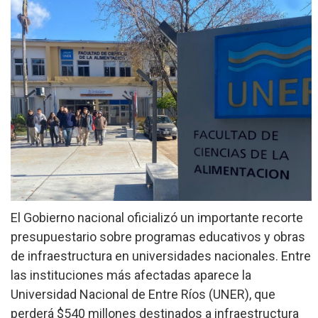
»
Provinciales
»
Salud
»
Cultura
»
Economía
»
Espectáculos
»
Internacionales
El Gobierno nacional oficializó un importante recorte
»
presupuestario sobre programas educativos y obras
Judiciales
de infraestructura en universidades nacionales. Entre
»
Política
las instituciones más afectadas aparece la
Universidad Nacional de Entre Ríos (UNER), que
perderá $540 millones destinados a infraestructura