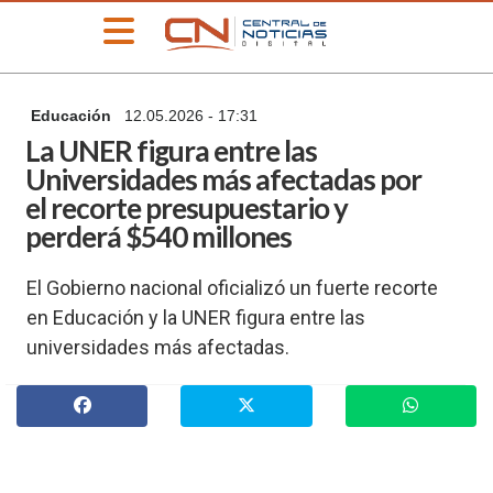
»
Educación
12.05.2026 - 17:31
PORTADA
La UNER figura entre las
»
Universidades más afectadas por
Deportes
el recorte presupuestario y
»
perderá $540 millones
Educación
»
El Gobierno nacional oficializó un fuerte recorte
Información
General
en Educación y la UNER figura entre las
universidades más afectadas.
»
Locales
»
Nacionales
»
Policiales