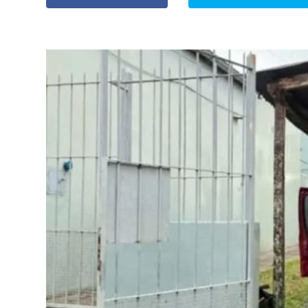
» Espectáculos
»
Internacionales
» Judiciales
» Política