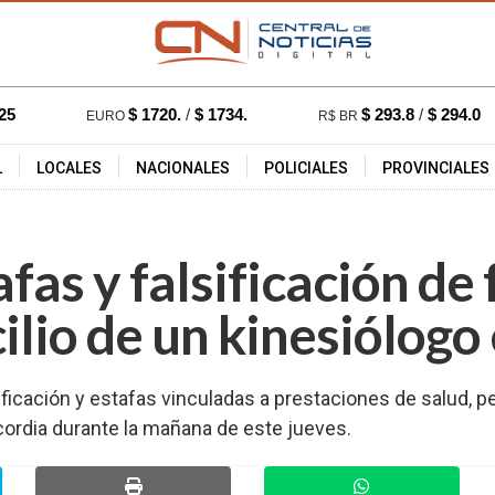
25
$ 1720.
/
$ 1734.
$ 293.8
/
$ 294.0
EURO
R$ BR
L
LOCALES
NACIONALES
POLICIALES
PROVINCIALES
:55 hs.
3617
fas y falsificación de 
ilio de un kinesiólogo
icación y estafas vinculadas a prestaciones de salud, per
cordia durante la mañana de este jueves.