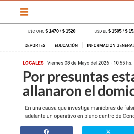
» PORTADA
$ 1470
/
$ 1520
$ 1505
/
$ 15
U$D OFIC
U$D BL
» Deportes
DEPORTES
EDUCACIÓN
INFORMACIÓN GENERA
» Educación
» Información
LOCALES
Viernes 08 de Mayo del 2026 - 10
General
Por presuntas esta
» Locales
» Nacionales
allanaron el domic
» Policiales
» Provinciales
En una causa que investiga maniobras de falsif
» Salud
adelante un operativo en pleno centro de Con
» Cultura
» Economía