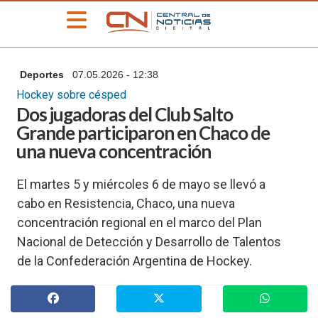
»
Deportes
07.05.2026 - 12:38
PORTADA
Hockey sobre césped
»
Dos jugadoras del Club Salto
Deportes
Grande participaron en Chaco de
»
una nueva concentración
Educación
»
El martes 5 y miércoles 6 de mayo se llevó a
Información
General
cabo en Resistencia, Chaco, una nueva
concentración regional en el marco del Plan
»
Locales
Nacional de Detección y Desarrollo de Talentos
»
de la Confederación Argentina de Hockey.
Nacionales
»
Policiales