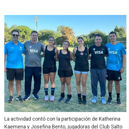
»
Provinciales
»
Salud
»
Cultura
»
Economía
»
Espectáculos
»
Internacionales
»
Judiciales
»
Política
La actividad contó con la participación de Katherina
Kaemena y Josefina Bento, jugadoras del Club Salto