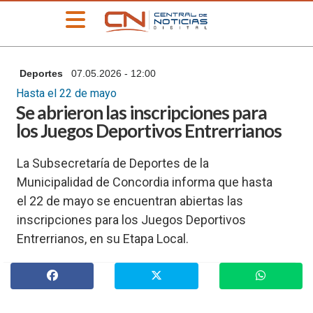
»
Deportes
07.05.2026 - 12:00
PORTADA
Hasta el 22 de mayo
»
Se abrieron las inscripciones para
Deportes
los Juegos Deportivos Entrerrianos
»
Educación
La Subsecretaría de Deportes de la
»
Municipalidad de Concordia informa que hasta
Información
General
el 22 de mayo se encuentran abiertas las
inscripciones para los Juegos Deportivos
»
Locales
Entrerrianos, en su Etapa Local.
»
Nacionales
»
Policiales