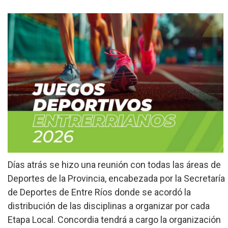
»
Provinciales
»
Salud
»
Cultura
»
Economía
»
Espectáculos
»
Internacionales
»
Días atrás se hizo una reunión con todas las áreas de
Judiciales
Deportes de la Provincia, encabezada por la Secretaría
»
de Deportes de Entre Ríos donde se acordó la
Política
distribución de las disciplinas a organizar por cada
Etapa Local. Concordia tendrá a cargo la organización