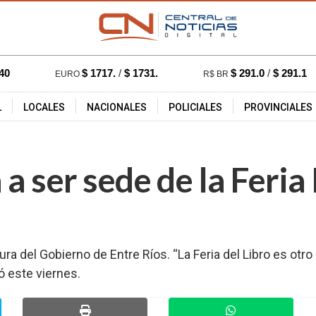
40
$ 1717.
/
$ 1731.
$ 291.0
/
$ 291.1
EURO
R$ BR
L
LOCALES
NACIONALES
POLICIALES
PROVINCIALES
:28 hs.
5680
a ser sede de la Feria 
ura del Gobierno de Entre Ríos. “La Feria del Libro es otr
ó este viernes.