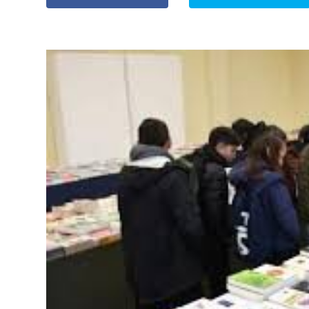
» Espectáculos
»
Internacionales
» Judiciales
» Política