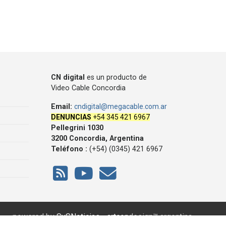
CN digital
es un producto de
Video Cable Concordia
Email:
cndigital@megacable.com.ar
DENUNCIAS
+54 345 421 6967
Pellegrini 1030
3200 Concordia, Argentina
Teléfono :
(+54) (0345) 421 6967
powered by
SySNoticias - artcon
design™ argentina