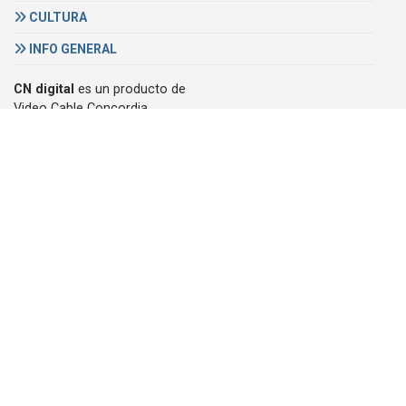
CULTURA
INFO GENERAL
CN digital
es un producto de
Video Cable Concordia
Email:
cndigital@megacable.com.ar
DENUNCIAS
+54 345 421 6967
Pellegrini 1030
3200 Concordia, Argentina
Teléfono :
(+54) (0345) 421 6967
© 2007/2026, CN digital, derechos reservados -
Política de
privacidad