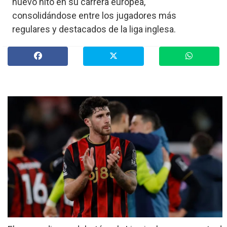
nuevo hito en su carrera europea,
»
consolidándose entre los jugadores más
Provinciales
regulares y destacados de la liga inglesa.
»
Salud
»
Cultura
»
Economía
»
Espectáculos
»
Internacionales
»
Judiciales
»
Política