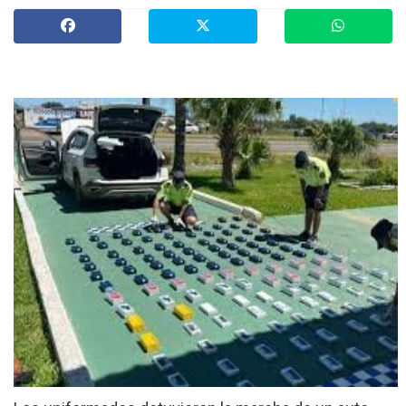
»
Provinciales
»
Salud
»
Cultura
»
Economía
»
Espectáculos
»
Internacionales
»
Judiciales
»
Política