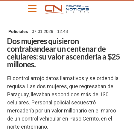
»
Policiales
07.01.2026 - 12:48
PORTADA
Dos mujeres quisieron
»
contrabandear un centenar de
Deportes
celulares: su valor ascendería a $25
»
millones.
Educación
»
El control arrojó datos llamativos y se ordenó la
Información
General
requisa. Las dos mujeres, que regresaban de
Paraguay, llevaban escondidos más de 130
»
Locales
celulares. Personal policial secuestró
»
mercadería por un valor millonario en el marco
Nacionales
de un control vehicular en Paso Cerrito, en el
»
norte entrerriano.
Policiales