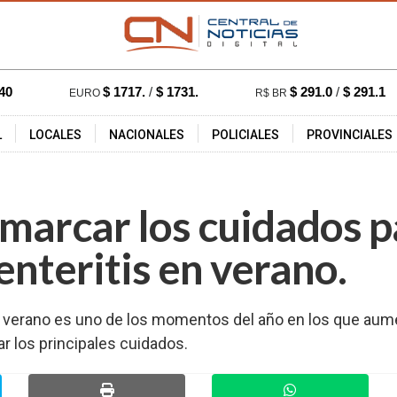
40
$ 1717.
/
$ 1731.
$ 291.0
/
$ 291.1
EURO
R$ BR
L
LOCALES
NACIONALES
POLICIALES
PROVINCIALES
:19 hs.
658
emarcar los cuidados p
nteritis en verano.
e verano es uno de los momentos del año en los que aume
r los principales cuidados.