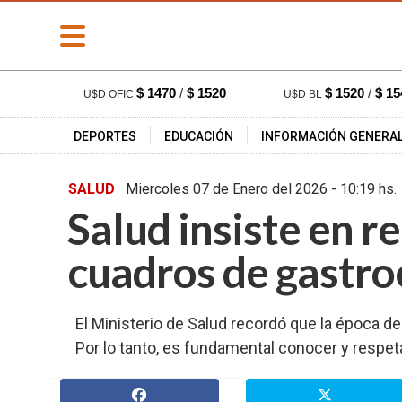
» PORTADA
$ 1470
/
$ 1520
$ 1520
/
$ 15
U$D OFIC
U$D BL
» Deportes
DEPORTES
EDUCACIÓN
INFORMACIÓN GENERA
» Educación
» Información
SALUD
Miercoles 07 de Enero del 2026 - 10
General
Salud insiste en r
» Locales
» Nacionales
cuadros de gastroe
» Policiales
» Provinciales
El Ministerio de Salud recordó que la época d
» Salud
Por lo tanto, es fundamental conocer y respeta
» Cultura
» Economía