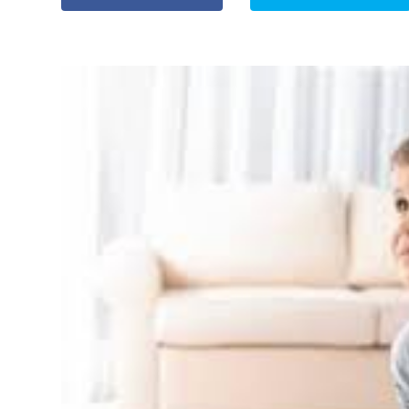
» Espectáculos
»
Internacionales
» Judiciales
» Política