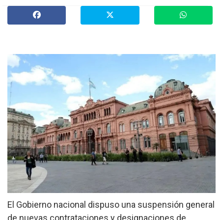
»
Provinciales
»
Salud
»
Cultura
»
Economía
»
Espectáculos
»
Internacionales
»
Judiciales
»
Política
El Gobierno nacional dispuso una suspensión general
de nuevas contrataciones y designaciones de