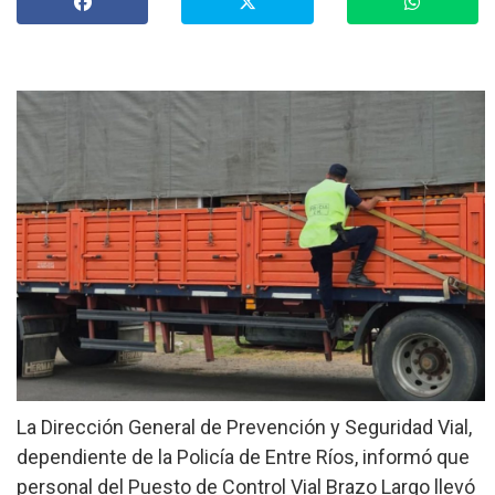
»
Provinciales
»
Salud
»
Cultura
»
Economía
»
Espectáculos
»
Internacionales
»
Judiciales
»
Política
La Dirección General de Prevención y Seguridad Vial,
dependiente de la Policía de Entre Ríos, informó que
personal del Puesto de Control Vial Brazo Largo llevó