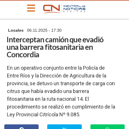
»
Locales
06.11.2025 - 17:30
PORTADA
Interceptan camión que evadió
»
una barrera fitosanitaria en
Deportes
Concordia
»
Educación
En un operativo conjunto entre la Policía de
»
Entre Ríos y la Dirección de Agricultura de la
Información
General
provincia, se detuvo un transporte de carga con
»
citrus que había evadido una barrera
Locales
fitosanitaria en la ruta nacional 14. El
»
procedimiento se realizó en cumplimiento de la
Nacionales
Ley Provincial Citrícola Nº 9.085.
»
Policiales