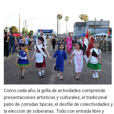
»
Provinciales
»
Salud
»
Cultura
»
Economía
»
Espectáculos
»
Internacionales
»
Judiciales
Como cada año, la grilla de actividades comprende
»
presentaciones artísticas y culturales, el tradicional
Política
patio de comidas típicas, el desfile de colectividades y
la elección de soberanas. Todo con entrada libre y