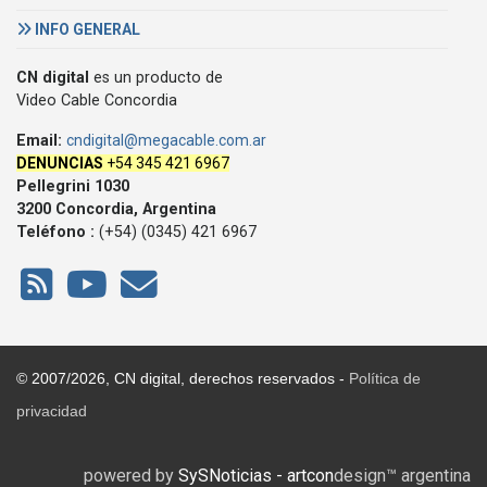
INFO GENERAL
CN digital
es un producto de
Video Cable Concordia
Email:
cndigital@megacable.com.ar
DENUNCIAS
+54 345 421 6967
Pellegrini 1030
3200 Concordia, Argentina
Teléfono :
(+54) (0345) 421 6967
© 2007/2026, CN digital, derechos reservados -
Política de
privacidad
powered by
SySNoticias - artcon
design™ argentina