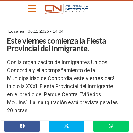
»
Locales
06.11.2025 - 14:04
PORTADA
Este viernes comienza la Fiesta
»
Provincial del Inmigrante.
Deportes
»
Con la organización de Inmigrantes Unidos
Educación
Concordia y el acompañamiento de la
»
Municipalidad de Concordia, este viernes dará
Información
General
inicio la XXXII Fiesta Provincial del Inmigrante
»
en el predio del Parque Central “Viñedos
Locales
Moulins”. La inauguración está prevista para las
»
20 horas.
Nacionales
»
Policiales