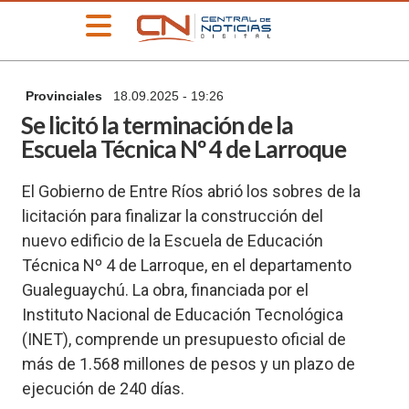
»
Provinciales
18.09.2025 - 19:26
PORTADA
Se licitó la terminación de la
»
Escuela Técnica Nº 4 de Larroque
Deportes
»
El Gobierno de Entre Ríos abrió los sobres de la
Educación
licitación para finalizar la construcción del
»
nuevo edificio de la Escuela de Educación
Información
General
Técnica Nº 4 de Larroque, en el departamento
»
Gualeguaychú. La obra, financiada por el
Locales
Instituto Nacional de Educación Tecnológica
»
(INET), comprende un presupuesto oficial de
Nacionales
más de 1.568 millones de pesos y un plazo de
»
ejecución de 240 días.
Policiales