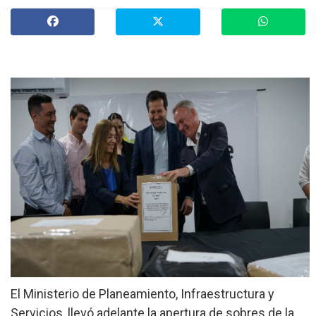
»
Provinciales
»
Salud
»
Cultura
»
Economía
»
Espectáculos
»
Internacionales
»
Judiciales
»
Política
El Ministerio de Planeamiento, Infraestructura y
Servicios, llevó adelante la apertura de sobres de la