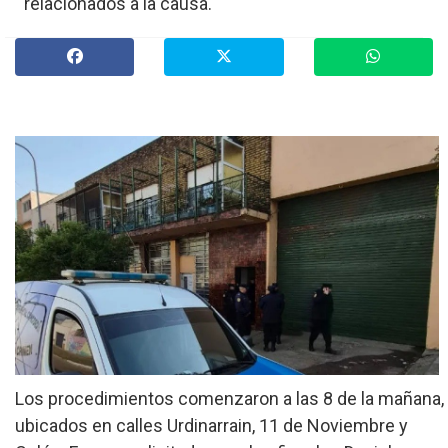
relacionados a la causa.
»
Provinciales
»
Salud
»
Cultura
»
Economía
»
Espectáculos
»
Internacionales
»
Judiciales
»
Política
Los procedimientos comenzaron a las 8 de la mañana,
ubicados en calles Urdinarrain, 11 de Noviembre y