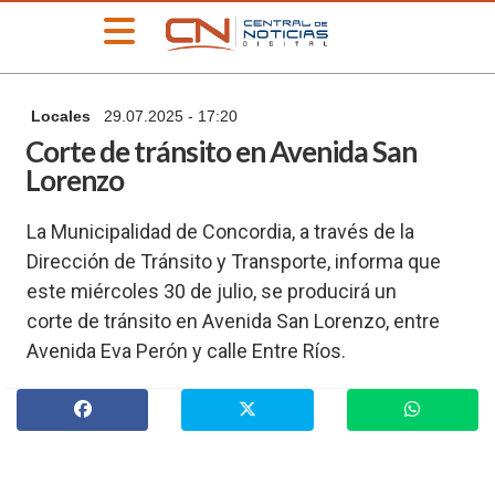
»
Locales
29.07.2025 - 17:20
PORTADA
Corte de tránsito en Avenida San
»
Lorenzo
Deportes
»
La Municipalidad de Concordia, a través de la
Educación
Dirección de Tránsito y Transporte, informa que
»
este miércoles 30 de julio, se producirá un
Información
General
corte de tránsito en Avenida San Lorenzo, entre
»
Avenida Eva Perón y calle Entre Ríos.
Locales
»
Nacionales
»
Policiales