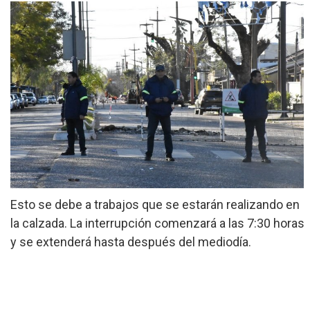
»
Provinciales
»
Salud
»
Cultura
»
Economía
»
Espectáculos
»
Internacionales
Esto se debe a trabajos que se estarán realizando en
»
la calzada. La interrupción comenzará a las 7:30 horas
Judiciales
y se extenderá hasta después del mediodía.
»
Política