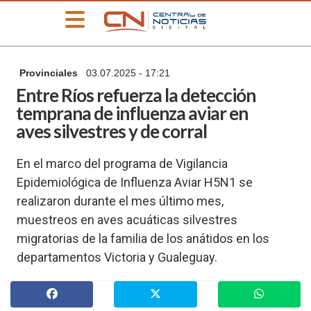
»
Provinciales
03.07.2025 - 17:21
PORTADA
Entre Ríos refuerza la detección
»
temprana de influenza aviar en
Deportes
aves silvestres y de corral
»
Educación
En el marco del programa de Vigilancia
»
Epidemiológica de Influenza Aviar H5N1 se
Información
General
realizaron durante el mes último mes,
»
muestreos en aves acuáticas silvestres
Locales
migratorias de la familia de los anátidos en los
»
departamentos Victoria y Gualeguay.
Nacionales
»
Policiales