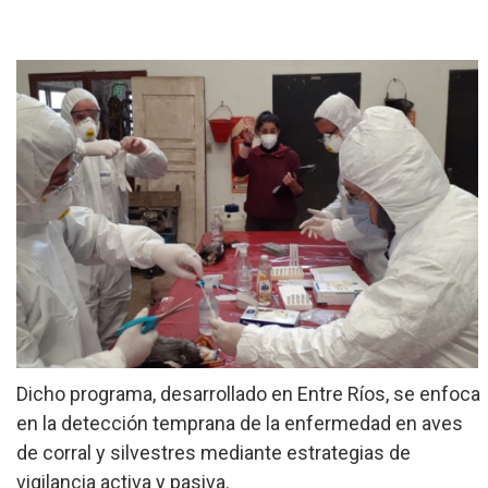
»
Provinciales
»
Salud
»
Cultura
»
Economía
»
Espectáculos
»
Internacionales
»
Judiciales
Dicho programa, desarrollado en Entre Ríos, se enfoca
»
Política
en la detección temprana de la enfermedad en aves
de corral y silvestres mediante estrategias de
vigilancia activa y pasiva.