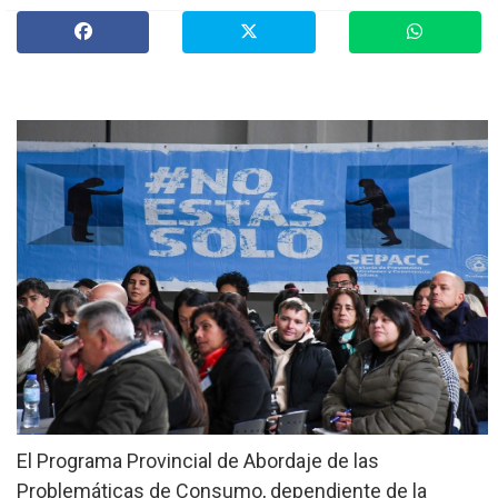
»
Provinciales
»
Salud
»
Cultura
»
Economía
»
Espectáculos
»
Internacionales
»
Judiciales
»
Política
El Programa Provincial de Abordaje de las
Problemáticas de Consumo, dependiente de la