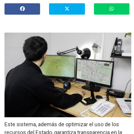
»
Provinciales
»
Salud
»
Cultura
»
Economía
»
Espectáculos
»
Internacionales
»
Judiciales
»
Política
Este sistema, además de optimizar el uso de los
recursos del Estado, garantiza transparencia en la