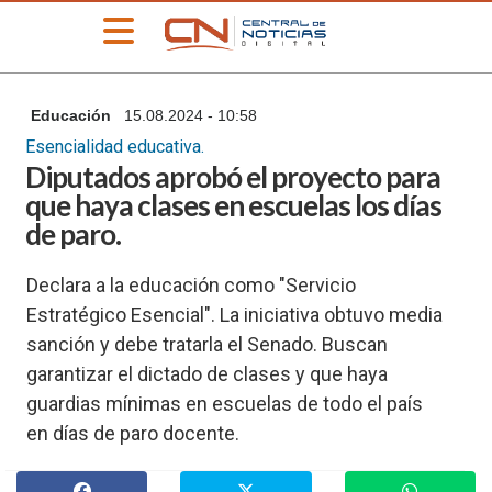
»
Educación
15.08.2024 - 10:58
PORTADA
Esencialidad educativa.
»
Diputados aprobó el proyecto para
Deportes
que haya clases en escuelas los días
»
de paro.
Educación
»
Declara a la educación como "Servicio
Información
General
Estratégico Esencial". La iniciativa obtuvo media
sanción y debe tratarla el Senado. Buscan
»
Locales
garantizar el dictado de clases y que haya
»
guardias mínimas en escuelas de todo el país
Nacionales
en días de paro docente.
»
Policiales