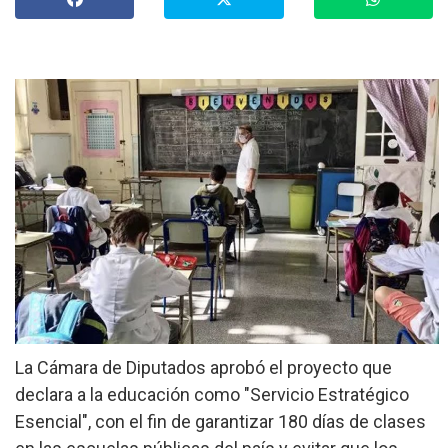
»
Provinciales
»
Salud
»
Cultura
»
Economía
»
Espectáculos
»
Internacionales
»
Judiciales
La Cámara de Diputados aprobó el proyecto que
»
Política
declara a la educación como "Servicio Estratégico
Esencial", con el fin de garantizar 180 días de clases