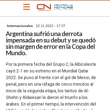
»
Internacionales
22.11.2022 - 17:37
PORTADA
Argentina sufrió una derrota
»
impensada en su debut y se quedó
Deportes
sin margen de error en la Copa del
»
Mundo.
Educación
»
Por la primera fecha del Grupo C, la Albiceleste
Información
General
cayó 2-1 en su estreno en el Mundial Qatar
2022. Se puso al frente con el gol de Messi, de
»
Locales
penal, pero en una ráfaga de cinco minutos al
»
inicio de la segunda etapa, los tantos de Al-
Nacionales
Shehri y Aldawsari le dieron el triunfo a los
»
árabes. En el primer tiempo, la intervención del
Policiales