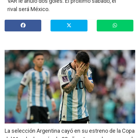
VAR le anuló dos goles. El próximo sábado, el
»
rival será México.
Provinciales
»
Salud
»
Cultura
»
Economía
»
Espectáculos
»
Internacionales
»
Judiciales
»
Política
La selección Argentina cayó en su estreno de la Copa