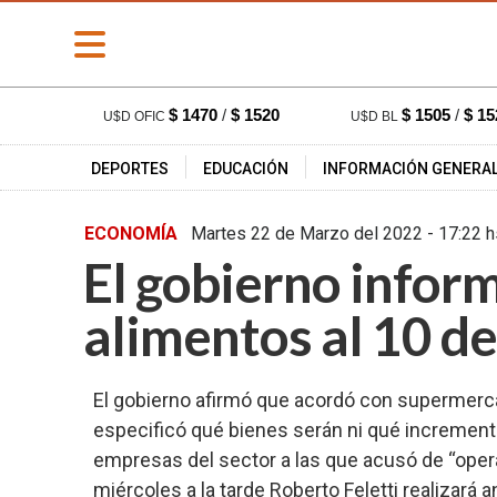
» PORTADA
$ 1470
/
$ 1520
$ 1505
/
$ 15
U$D OFIC
U$D BL
» Deportes
DEPORTES
EDUCACIÓN
INFORMACIÓN GENERA
» Educación
» Información
ECONOMÍA
Martes 22 de Marzo del 2022 - 
General
El gobierno inform
» Locales
» Nacionales
alimentos al 10 d
» Policiales
» Provinciales
El gobierno afirmó que acordó con supermerca
» Salud
especificó qué bienes serán ni qué increment
» Cultura
empresas del sector a las que acusó de “ope
miércoles a la tarde Roberto Feletti realizar
» Economía