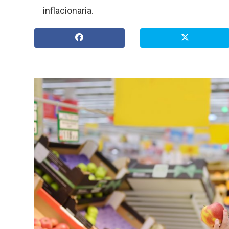
inflacionaria.
» Espectáculos
»
Internacionales
» Judiciales
» Política