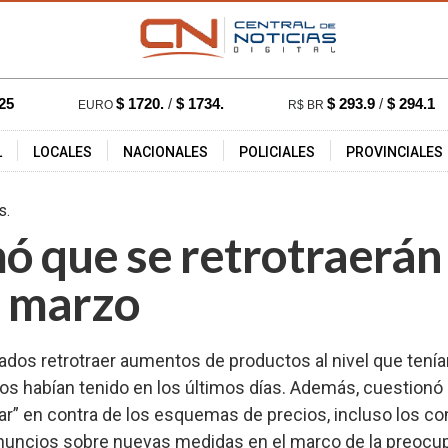
25
$ 1720.
/
$ 1734.
$ 293.9
/
$ 294.1
EURO
R$ BR
L
LOCALES
NACIONALES
POLICIALES
PROVINCIALES
17:22 hs.
4684
ó que se retrotraerán 
e marzo
dos retrotraer aumentos de productos al nivel que tení
os habían tenido en los últimos días. Además, cuestionó
rar” en contra de los esquemas de precios, incluso los
á anuncios sobre nuevas medidas en el marco de la preocup