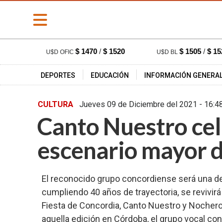
» PORTADA
$ 1470
/
$ 1520
$ 1505
/
$ 15
U$D OFIC
U$D BL
» Deportes
DEPORTES
EDUCACIÓN
INFORMACIÓN GENERA
» Educación
» Información
CULTURA
Jueves 09 de Diciembre del 2021 
General
Canto Nuestro cel
» Locales
» Nacionales
escenario mayor de
» Policiales
» Provinciales
El reconocido grupo concordiense será una de l
» Salud
cumpliendo 40 años de trayectoria, se revivir
» Cultura
Fiesta de Concordia, Canto Nuestro y Nocheros
aquella edición en Córdoba, el grupo vocal co
» Economía