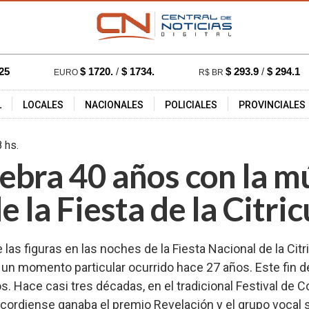
25
$ 1720.
/
$ 1734.
$ 293.9
/
$ 294.1
EURO
R$ BR
L
LOCALES
NACIONALES
POLICIALES
PROVINCIALES
- 16:48 hs.
4896
ebra 40 años con la mú
 la Fiesta de la Citric
as figuras en las noches de la Fiesta Nacional de la Citr
á un momento particular ocurrido hace 27 años. Este fin 
. Hace casi tres décadas, en el tradicional Festival de C
ncordiense ganaba el premio Revelación y el grupo vocal